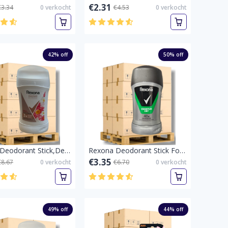
€2.31
€3.34
0
verkocht
€4.53
0
verkocht
42
% off
50
% off
Rexona Deodorant Stick,Deostick Women Maximum Protection Bright Bouquet 40 ml-Bright Bouquet-Pallet vol
Rexona Deodorant Stick For Men Quantum 50 ml-Quantum 50 ml-Pallet vol
€3.35
€8.67
0
verkocht
€6.70
0
verkocht
49
% off
44
% off