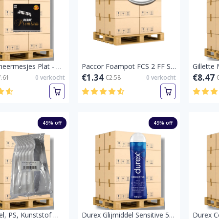
Derby Scheermesjes Plat - Premium (100 mesjes)-Half-Pallet vol
Paccor Foampot FCS 2 FF Soepkom Deksel 11,8 cm Wit – 50 Stuks-Pallet vol
€1.34
€8.47
7.61
0
verkocht
€2.58
0
verkocht
49
% off
49
% off
Luxe Lepel, PS, Kunststof Wit 25 stuk-Pallet vol
Durex Glijmiddel Sensitive 50 ml-Sensitive 50 ML-Pallet vol