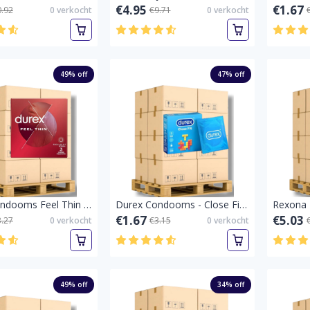
€4.95
€1.67
0.92
0
verkocht
€9.71
0
verkocht
49
% off
47
% off
Durex Condooms Feel Thin 3 stuks-Feel Thin 3 st-Pallet vol
Durex Condooms - Close Fit 3 stuks.-Pallet vol
€1.67
€5.03
3.27
0
verkocht
€3.15
0
verkocht
49
% off
34
% off