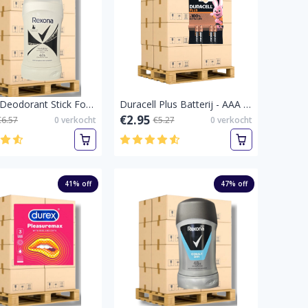
Rexona Deodorant Stick For Men Invisible Black & White 50ml-Black&White50ml-Pallet vol
Duracell Plus Batterij - AAA 4 stuks-Pallet vol
€2.95
€6.57
0
verkocht
€5.27
0
verkocht
41
% off
47
% off