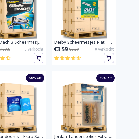
Gillette Mach 3 Scheermesjes 4 stuks-Pallet vol
Derby Scheermesjes Plat - Profesyonel (100 mesjes)-Pallet vol
€3.59
€15.69
0
verkocht
€6.30
0
verkocht
50
% off
49
% off
Durex Condooms - Extra Safe 3 stuks-Extra Safe 3 stuks-Pallet vol
Jordan Tandenstoker Extra Dun 105 stuks-Pallet vol