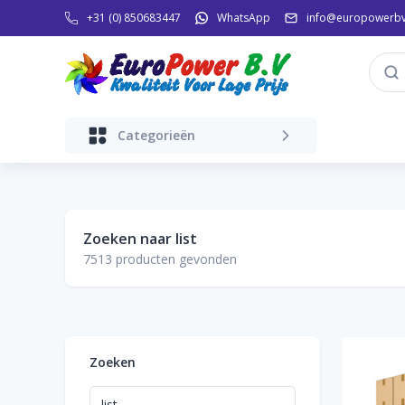
+31 (0) 850683447
WhatsApp
info@europowerbv
Categorieën
Zoeken naar
list
7513
producten gevonden
Zoeken