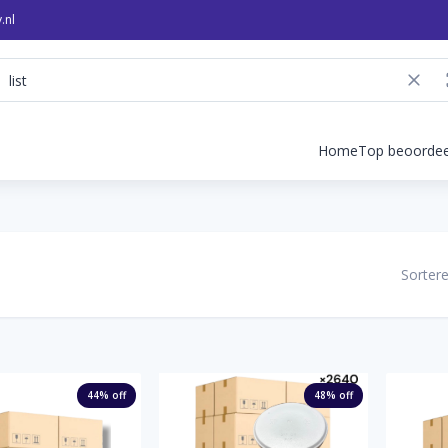
.nl
Home
Top beoordee
Sortere
44
% off
48
% off