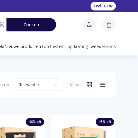
Excl.
BTW
Zoeken
ld
Nieuwe producten
Top besteld
Top korting
Tweedehands
n op:
Relevantie
View:
46
% off
43
% off