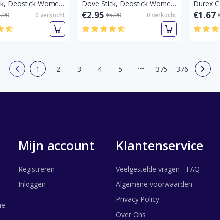
Dove Stick, Deostick Women - Go Fresh Anti-Perspirant sztyfcie Pear & Aloe Vera - 40 ml-Pear & Aloe Vera-Pallet vol
Dove Stick, Deostick Women - Original 40 ml-Original-Pallet vol
€2.95
€1.67
5.90
0
verkocht
€5.90
0
verkocht
1
2
3
4
5
375
376
Mijn account
Klantenservice
Registreren
Veelgestelde vragen - FAQ
Inloggen
Algemene voorwaarden
Privacy Policy
ne
Over Ons