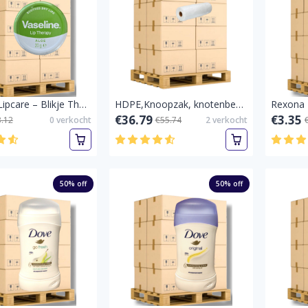
Vaseline Lipcare – Blikje Therapie Aloe Vera 20 gr.-Pallet vol
HDPE,Knoopzak, knotenbeutel transp,Rol,Extra Sterk 22 + 12 x 47 mm(1 Doos= 20Rolen=200 st =5KG-Pallet vol
€36.79
€3.35
3.12
0
verkocht
€55.74
2
verkocht
50
% off
50
% off